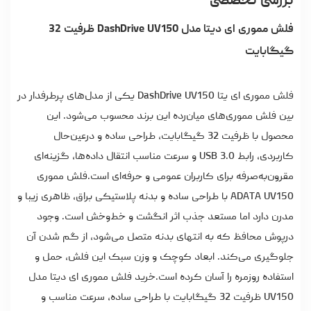
بررسی تخصصی
فلش مموری ای دیتا مدل DashDrive UV150 ظرفیت 32
گیگابایت
فلش مموری ای یتا DashDrive UV150 یکی از مدل‌های پرطرفدار در
بین فلش مموری‌های میان‌رده این برند محسوب می‌شود. این
محصول با ظرفیت 32 گیگابایت، طراحی ساده و درعین‌حال
کاربردی، رابط USB 3.0 و سرعت مناسب انتقال داده‌ها، گزینه‌ای
مقرون‌به‌صرفه برای کاربران عمومی و حرفه‌ای است.فلش مموری
ADATA UV150 با طراحی ساده و بدنه پلاستیکی براق، ظاهری زیبا و
مدرن دارد اما مستعد جذب اثر انگشت و خط‌وخش است. وجود
درپوش محافظ که به انتهای بدنه متصل می‌شود، از گم شدن آن
جلوگیری می‌کند. ابعاد کوچک و وزن سبک این فلش، حمل و
استفاده روزمره را آسان کرده است.
خرید فلش مموری ای دیتا
مدل
UV150 ظرفیت 32 گیگابایت با طراحی ساده، سرعت مناسب و