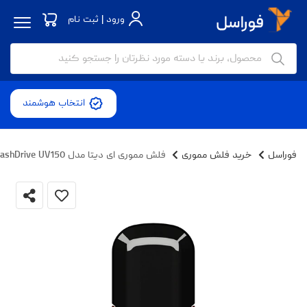
ورود | ثبت نام
انتخاب هوشمند
فوراسل
خرید فلش مموری
فلش مموری ای دیتا مدل DashDrive UV150 ظرفیت 32 گیگابایت