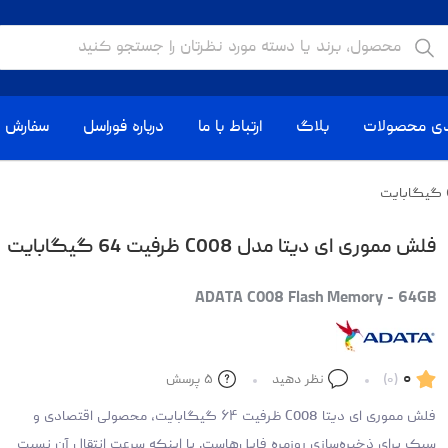
دی محصولات
بلاگ
ارتباط با ما
درباره فوراسل
سفارش ا
فلش مموری ای دیتا مدل C008 ظرفیت 64 گیگابایت
ADATA C008 Flash Memory - 64GB
۰
(۰)
نظر دهید
۵
پرسش
فلش مموری ای دیتا C008 ظرفیت ۶۴ گیگابایت، محصولی اقتصادی و
سبک برای ذخیره‌سازی روزمره فایل‌هاست. با اینکه سرعت انتقال آن نسبت