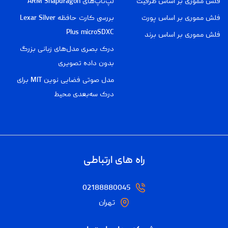
فلش مموری بر اساس ظرفیت
لپ‌تاپ‌های ARM Snapdragon
فلش مموری بر اساس پورت
بررسی کارت حافظه Lexar Silver
Plus microSDXC
فلش مموری بر اساس برند
درک بصری مدل‌های زبانی بزرگ
بدون داده تصویری
مدل صوتی فضایی نوین MIT برای
درک سه‌بعدی محیط
راه های ارتباطی
02188880045
تهران