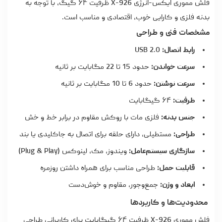
فلش مموری ایکس-انرژی
X-926 ظرفیت ۶۴ گیگ، با توجه به
بدنه فلزی و کارایی خوب، اقتصادی و مناسب است.
مشخصات فنی و طراحی
رابط اتصال:
USB 2.0
سرعت خواندن:
حدود 15 تا 22 مگابایت بر ثانیه
سرعت نوشتن:
حدود 6 تا 10 مگابایت بر ثانیه
ظرفیت:
۶۴ گیگابایت
جنس بدنه:
فلزی مات با روکش مقاوم در برابر خط و خش
طراحی:
مستطیلی، دارای حلقه برای اتصال به جاکلیدی یا بند
سازگاری سیستم‌عامل:
ویندوز، مک، لینوکس (Plug & Play)
قابلیت حمل:
طراحی مناسب برای همراه داشتن روزمره
ابعاد و وزن:
جمع‌وجور، مقاوم و خوش‌دست
محدودیت‌ها و کاربردها
فلش مموری X-926 ظرفیت ۶۴ گیگابایت برای کاربرانی طراحی