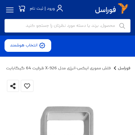
ورود | ثبت نام
انتخاب هوشمند
فوراسل
فلش مموری ایکس-انرژی مدل X-926 ظرفیت 64 گیگابایت