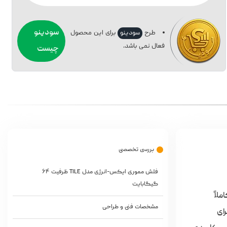
سودینو
طرح
سودینو
برای این محصول
فعال نمی باشد.
چیست
بررسی تخصصی
فلش مموری ایکس-انرژی مدل TILE ظرفیت ۶۴
گیگابایت
املاً
مشخصات فنی و طراحی
USB 2. عرضه شده و برای