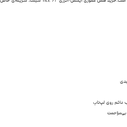
 است.
خرید فلش مموری ایکس-انرژی
TILE ۶۴ گیگ، گزینه‌ای خاص
یدی
 دائم روی لپ‌تاپ
ی‌مزاحمت