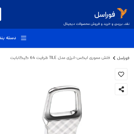
نقد، بررسی و خرید و فروش محصولات دیجیتال
دسته بن
فوراسل
فلش مموری ایکس-انرژی مدل TILE ظرفیت 64 گیگابایت