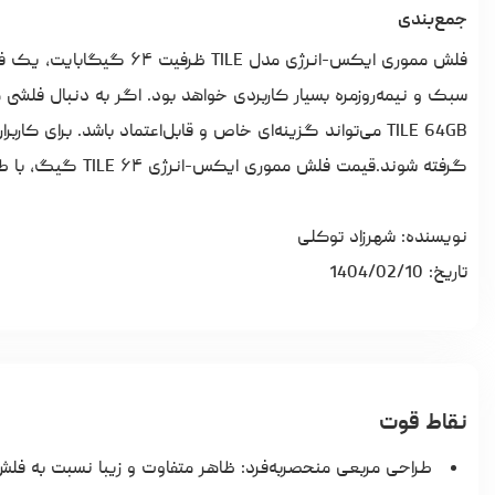
جمع‌بندی
فلش مموری ایکس-انرژی مد
سبک و نیمه‌روزمره بسیار کاربردی خواهد بود. اگر به دنبال فلشی 
گرفته شوند.
قیمت فلش مموری
ایکس-انرژی TILE ۶۴ گیگ، با طراحی خاص و دوام بالا، کاملاً مقرون‌به‌صرفه است
نویسنده: شهرزاد توکلی
تاریخ: 1404/02/10
نقاط قوت
طراحی مربعی منحصربه‌فرد: ظاهر متفاوت و زیبا نسبت به فلش‌ه