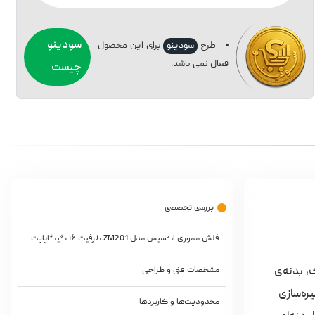
سودینو
طرح
سودینو
برای این محصول
فعال نمی باشد.
چیست
بررسی تخصصی
فلش مموری اکسیس مدل ZM201 ظرفیت ۱۶ گیگابایت
است که با طراحی کلاسیک، بدنه‌ی
مشخصات فنی و طراحی
یره‌سازی
محدودیت‌ها و کاربردها