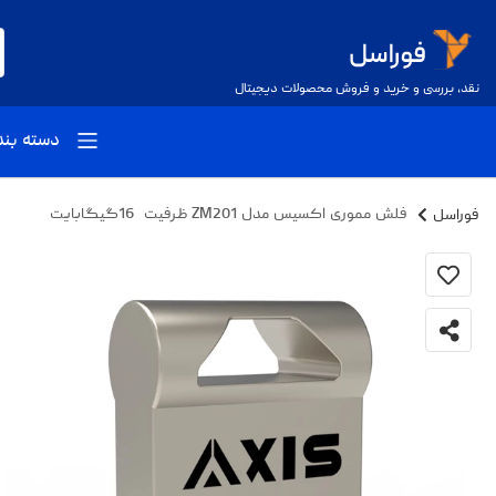
نقد، بررسی و خرید و فروش محصولات دیجیتال
دسته بن
فوراسل
فلش مموری اکسیس مدل ZM201 ظرفیت 16گیگابایت