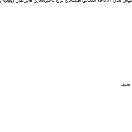
سیس
مدل ZM201 انتخابی اقتصادی برای ذخیره‌سازی فایل‌های روزمره ب
ا کیف