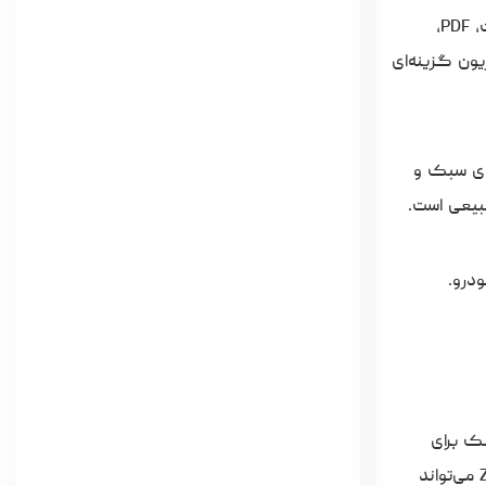
فلش ZM201 ظرفیت ۱۶ گیگابایت مناسب کاربرانی است که به‌دنبال حافظه‌ای ساده برای ذخیره و انتقال فایل‌های سبک مانند پاورپوینت، PDF،
یون گزینه‌ای
های سبک و
درو.
 سبک برای
استفاده‌های عمومی دارند.اگر به‌دنبال یک فلش فلزی با طراحی کلاسیک و عملکرد قابل‌اعتماد برای کارهای سبک هستید، ZM201 16GB می‌تواند