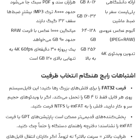
ارائه دانشگاهی
۸-۱۶ GB
هزاران سند و PDF سبک جا می‌شود
پلی‌لیست سفر با
حدود ۸۰۰۰ ترک MP3؛ بیشترِ ضبط‌ها
۱۶-۳۲ GB
ضبط ماشین
سقف ۳۲ گیگ دارند
آلبوم عکس عروسی
۶۴-۱۲۸
میانگین ۱۰۰۰ عکس با فرمت RAW
(JPEG+RAW)
GB
حدود ۹۰ GB می‌خواهد
۲۵۶ GB
یک پروژه ۳۰ دقیقه‌ای 4K ‎60fps به
تدوین ویدئوی 4K
به بالا
تنهایی بالای ۱۲۰ GB است
اشتباهات رایج هنگام انتخاب ظرفیت
فرمت FAT32
را برای فلش‌های بزرگ رها کنید؛ این فایل‌سیستم
روی هر فایل فقط تا ۴ GB را تحمل می‌کند. اگر با ویدئوهای حجیم
سر و کار دارید، فلش را به exFAT یا NTFS فرمت کنید.
پخش‌کننده‌های قدیمی‌تر ممکن است پارتیشن‌های GPT یا فرمت
exFAT را نشناسند؛ دفترچه راهنمای دستگاه را حتماً چک کنید.
ظرفیت بالاتر = سرعت بالاتر؟ نه لزوماً. اگر کارتان انتقال فایل‌های