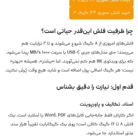
قیمت فلش مموری ۶۴ گیگ ↗
خرید فلش مموری ۱۲۶ گیگ ↗
چرا ظرفیت فلش این‌قدر حیاتی است؟
فلش‌های امروزی از ۸ گیگ شروع می‌شوند و تا ۲ ترابایت هم
می‌رسند؛ حتی مدل‌های جیبی USB-C با سرعت ۱۰۰۰ MB/s پیدا می‌شود
که برای ویدئوی 8K هم کم نمی‌آورند. اما «بیشتر»، همیشه «بهتر»
نیست؛ هر گیگ اضافی پول اضافه است و شاید هیچ وقت پُرش نکنید.
قدم اول: نیازت را دقیق بشناس
اسناد، تکالیف و پاورپوینت
اگر کارتان فقط جابه‌جایی فایل‌های Word، PDF یا اسلاید است، یک
فلش ۸ تا ۱۶ گیگ کافی است؛ روی یک گیگابایت تقریباً هزار سند
متنی استاندارد جا می‌شود.