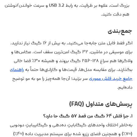
بزرگ است، علاوه بر ظرفیت، به رابط USB 3.2 و سرعت خواندن/نوشتن
هم دقت کنید.
جمع‌بندی
اگر فقط فایل متن جابه‌جا می‌کنید، به بیش از ۱۶ گیگ نیاز ندارید.
برای موسیقی در ماشین، ۳۲ گیگ امن‌ترین سقف است. عکاس‌ها و
ولاگرها هم سراغ ۱۲۸-۲۵۶ گیگ بروند و همیشه ۳۰٪ فضا خالی
بگذارند. برای مقایسه مدل‌ها، قیمت‌ها و گارانتی‌ها حتماً به
راهنمای
جامع خرید فلش مموری
سر بزنید؛ آن‌جا همه‌چیز را مو به مو توضیح
داده‌ایم.
پرسش‌های متداول (FAQ)
۱. چرا فلش ۶۴ گیگ من فقط ۵۷ گیگ جا دارد؟
به‌خاطر اختلاف واحدهای گیگابایتِ ده‌دهی و گیگابیبایتِ دودویی
(≈۷٪) و همچنین فضای رزرو شده برای سیستم مدیریت داده (≈۴٪)