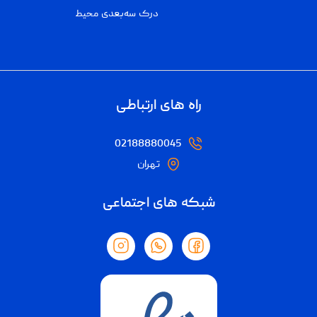
درک سه‌بعدی محیط
راه های ارتباطی
02188880045
تهران
شبکه های اجتماعی