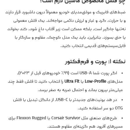
چرا فلش مخصوص ماشین لازم است؟
ضبط‌های فابریک و مولتی‌مدیای خودرو معمولاً درون داشبورد قرار دارند
و با حرارت، گرد و غبار و لرزش دائمی مواجه‌اند. یک فلش معمولی
نه‌تنها جاگیر است، بلکه ممکن است زیر آفتاب داغ شود، کند بخواند
یا حتی بسوزد. بنابراین، باید یک مدل کوچک، مقاوم و سازگار با
فایل‌سیستم‌های قدیمی انتخاب کنید.
نکته ۱: پورت و فرم‌فکتور
اگر پورت شما USB-A است (۹۹٪ خودروهای قبل از ۲۰۲۳)،
مدل‌های
Low-Profile
یا
Ultra Fit
را انتخاب کنید تا فلش فقط چند
میلی‌متر بیرون بماند و احتمال ضربه به صفر برسد.
در هد یونیت‌های جدیدتر با USB-C، از دانگل تبدیل یا فلش
OTG دو سر استفاده کنید.
طرح‌های صنعتی مثل Corsair Survivor یا Flexxon Rugged برای
مسیرهای آفرود هم گزینه‌ای مقاوم هستند.