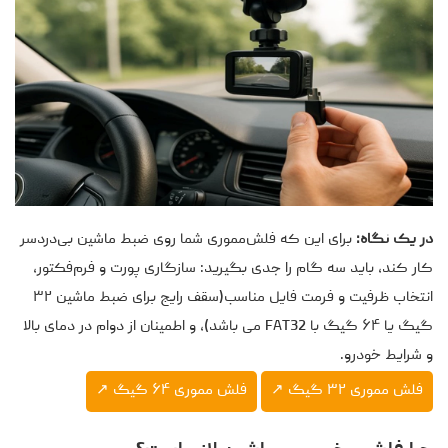
در یک نگاه:
برای این که فلش‌مموری شما روی ضبط ماشین بی‌دردسر
کار کند، باید سه گام را جدی بگیرید: سازگاری پورت و فرم‌فکتور،
انتخاب ظرفیت و فرمت فایل مناسب(سقف رایج برای ضبط ماشین ۳۲
گیگ یا ۶۴ گیگ با FAT32 می باشد)، و اطمینان از دوام در دمای بالا
و شرایط خودرو.
فلش مموری ۳۲ گیگ ↗
فلش مموری ۶۴ گیگ ↗