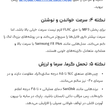
کنید و مراحل را طبق
آموزش فرمت FAT32 فلش مموری ها
پیش
بروید.
نکته ۴: سرعت خواندن و نوشتن
برای پخش MP3 یا حتی FLAC لازم نیست سرعت خیلی بالا باشد، اما
سرعت بیشتر کپی فایل‌ها را سریع‌تر می‌کند و در پوشه‌های بزرگ لگ را
کم می‌کند. مدل‌هایی مانند Samsung Fit Plus با سرعت بالا و
عملکرد متعادل گزینه‌های خوبی هستند.
نکته ۵: تحمل گرما، سرما و لرزش
چیپ‌های صنعتی SLC تا ۸۵ درجه سانتی‌گراد مقاومت دارند و در
سرمای ۴۰- نیز سالم می‌مانند.
برندهایی مانند SanDisk دمای عملیاتی ۰ تا ۴۵ درجه اعلام
کرده‌اند، پس مراقب داغی تابستان باشید. پارک در سایه یا بیرون
آوردن فلش در توقف طولانی عمرش را افزایش می‌دهد.