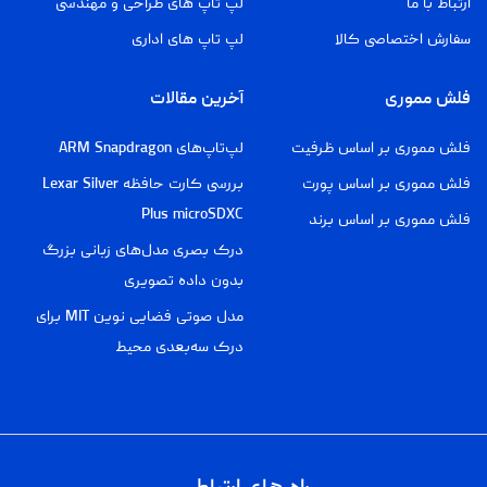
ارتباط با ما
لپ تاپ های طراحی و مهندسی
سفارش اختصاصی کالا
لپ تاپ های اداری
فلش مموری
آخرین مقالات
فلش مموری بر اساس ظرفیت
لپ‌تاپ‌های ARM Snapdragon
فلش مموری بر اساس پورت
بررسی کارت حافظه Lexar Silver
Plus microSDXC
فلش مموری بر اساس برند
درک بصری مدل‌های زبانی بزرگ
بدون داده تصویری
مدل صوتی فضایی نوین MIT برای
درک سه‌بعدی محیط