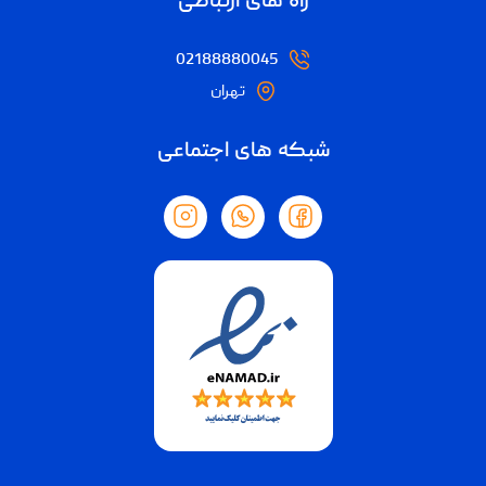
راه های ارتباطی
02188880045
تهران
شبکه های اجتماعی