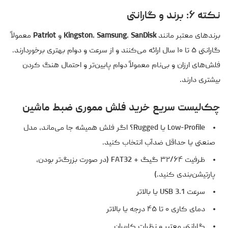
نکته ۶: برند و گارانتی
برندهای معتبر مانند
SanDisk
،
Samsung
،
Kingston
و
Patriot
معمولاً
گارانتی ۵ تا ۱۰ سال ارائه می‌کنند و از سرعت و دوام بهتری برخوردارند.
فلش‌های ارزان و بی‌نام معمولاً دوام پایین‌تر و احتمال هنگ کردن
بیشتری دارند.
چک‌لیست سریع خرید فلش مموری ضبط ماشین
Low-Profile یا Rugged؟ اگر فلش همیشه جا می‌ماند، مدل
صنعتی یا حداقل ضدآب انتخاب کنید.
ظرفیت ۳۲/۶۴ گیگ + FAT32 (در صورت بزرگ‌تر بودن،
پارتیشن‌بندی کنید.)
سرعت USB 3.1 یا بالاتر
دمای کاری ۰ تا ۴۵ درجه یا بالاتر
گارانتی معتبر و نظرات کاربران