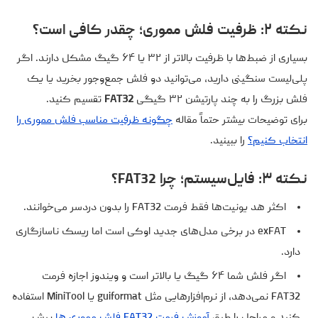
نکته ۲: ظرفیت فلش مموری؛ چقدر کافی است؟
بسیاری از ضبط‌ها با ظرفیت بالاتر از ۳۲ یا ۶۴ گیگ مشکل دارند. اگر
پلی‌لیست سنگینی دارید، می‌توانید دو فلش جمع‌وجور بخرید یا یک
فلش بزرگ را به چند پارتیشن ۳۲ گیگی
FAT32
تقسیم کنید.
برای توضیحات بیشتر حتماً مقاله
چگونه ظرفیت مناسب فلش مموری را
انتخاب کنیم؟
را ببینید.
نکته ۳: فایل‌سیستم؛ چرا FAT32؟
اکثر هد یونیت‌ها فقط فرمت FAT32 را بدون دردسر می‌خوانند.
exFAT در برخی مدل‌های جدید اوکی است اما ریسک ناسازگاری
دارد.
اگر فلش شما ۶۴ گیگ یا بالاتر است و ویندوز اجازه فرمت
FAT32 نمی‌دهد، از نرم‌افزارهایی مثل guiformat یا MiniTool استفاده