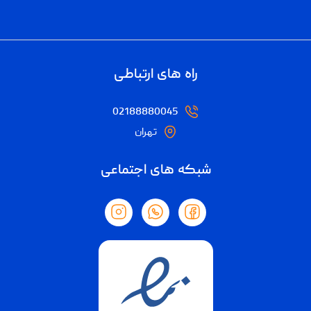
راه های ارتباطی
02188880045
تهران
شبکه های اجتماعی