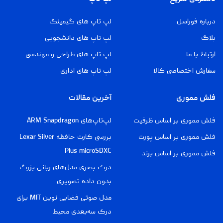
درباره فوراسل
لپ تاپ های گیمینگ
بلاگ
لپ تاپ های دانشجویی
ارتباط با ما
لپ تاپ های طراحی و مهندسی
سفارش اختصاصی کالا
لپ تاپ های اداری
فلش مموری
آخرین مقالات
فلش مموری بر اساس ظرفیت
لپ‌تاپ‌های ARM Snapdragon
فلش مموری بر اساس پورت
بررسی کارت حافظه Lexar Silver
Plus microSDXC
فلش مموری بر اساس برند
درک بصری مدل‌های زبانی بزرگ
بدون داده تصویری
مدل صوتی فضایی نوین MIT برای
درک سه‌بعدی محیط