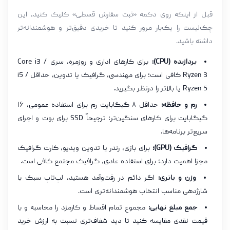
قبل از اینکه روی دکمه «ثبت سفارش قسطی» کلیک کنید، این
چک‌لیست را یک‌بار مرور کنید تا خریدی دقیق‌تر و هوشمندانه‌تر
داشته باشید.
پردازنده (CPU):
برای کارهای اداری و روزمره، سری Core i3 /
Ryzen 3 کافی است؛ برای مهندسی، گرافیک یا تدوین، حداقل i5 /
Ryzen 5 یا بالاتر را درنظر بگیرید.
رم و حافظه:
حداقل ۸ گیگابایت رم برای استفاده عمومی، ۱۶
گیگابایت برای کارهای سنگین‌تر؛ ترجیحاً SSD برای بوت و اجرای
سریع‌تر برنامه‌ها.
گرافیک (GPU):
برای بازی، رندر یا تدوین ویدیو، کارت گرافیک
مجزا اهمیت دارد؛ برای استفاده عادی، گرافیک مجتمع کافی است.
وزن و باتری:
اگر دائم در رفت‌وآمد هستید، لپ‌تاپ سبک با
شارژدهی مناسب انتخاب هوشمندانه‌تری است.
جمع مبلغ نهایی:
مجموع تمام اقساط و کارمزد را محاسبه و با
قیمت نقدی مقایسه کنید تا دید شفاف‌تری نسبت به ارزش خرید