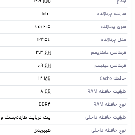
ارتفاع
mm
۱۹.۹
سازنده پردازنده
Intel
سری پردازنده
Core i۵
مدل پردازنده
۱۲۳۵U
فرکانس ماکزیمم
GH
۴.۴
فرکانس مینیمم
GH
۰.۹
حافظه Cache
MB
۱۲
ظرفیت حافظه RAM
GB
۸
نوع حافظه RAM
DDR۴
ظرفیت حافظه داخلی
یک ترابایت هارددیسک و یک 
نوع حافظه داخلی
هیبریدی