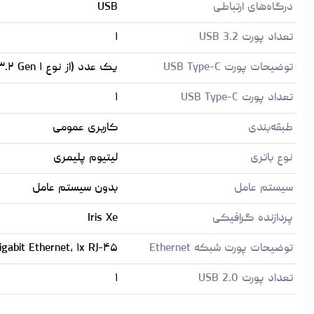
درگاه‌های ارتباطی
USB
تعداد پورت USB 3.2
۱
توضیحات پورت USB Type-C
یک عدد (از نوع USB-C ۳.۲ Gen ۱ با پشتیبانی از شارژر Power Delivery و DisplayPort ۱.۲)
تعداد پورت USB Type-C
۱
طبقه‌بندی
کاربری عمومی
نوع باتری
لیتیوم پلیمری
سیستم عامل
بدون سیستم عامل
پردازنده گرافیکی
Iris Xe
توضیحات پورت شبکه Ethernet
igabit Ethernet, ۱x RJ-۴۵
تعداد پورت USB 2.0
۱