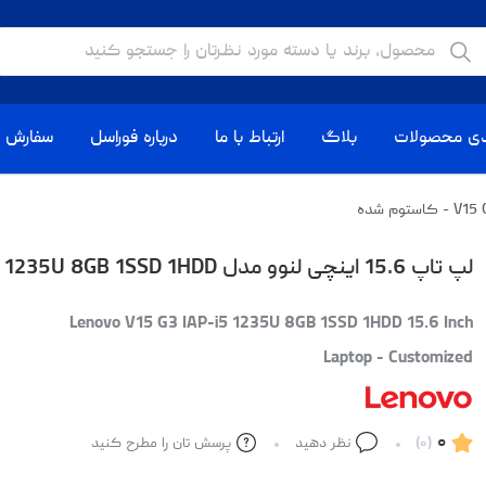
دی محصولات
بلاگ
ارتباط با ما
درباره فوراسل
سفارش ا
لپ تاپ 15.6 اینچی لنوو مدل V15 G3 IAP-i5 1235U 8GB 1SSD 1HDD - کاستوم شده
Lenovo V15 G3 IAP-i5 1235U 8GB 1SSD 1HDD 15.6 Inch
Laptop - Customized
۰
(۰)
نظر دهید
پرسش تان را مطرح کنید