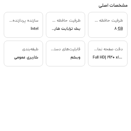
مشخصات اصلی
ظرفیت حافظه RAM
ظرفیت حافظه داخلی
سازنده پردازنده گرافیکی
GB
۸
یک ترابایت هارددیسک و یک ترابایت SSD
Intel
دقت صفحه نمایش
قابلیت‌های دستگاه
طبقه‌بندی
Full HD| ۱۹۲۰ x۱۰۸۰
وبکم
کاربری عمومی