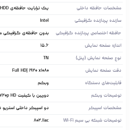
مشخصات حافظه داخلی
یک ترابایت حافظه‌ی HDD به همراه یک ترابایت حافظه SSD از نوع PCIe ۳.۰x۴ NVMe
سازنده پردازنده گرافیکی
Intel
حافظه اختصاصی پردازنده گرافیکی
بدون حافظه‌ی گرافیکی مج
اندازه صفحه نمایش
۱۵.۶
نوع صفحه نمایش (پنل)
TN
دقت صفحه نمایش
Full HD| ۱۹۲۰ x۱۰۸۰
قابلیت‌های دستگاه
وبکم
توضیحات وبکم
دوربین با کیفیت ۷۲۰p HD
مشخصات اسپیکر
دو اسپیکر داخلی استریو ۱.۵ وات دالبی
توضیحات شبکه بی سیم Wi-Fi
۸۰۲.۱۱ac