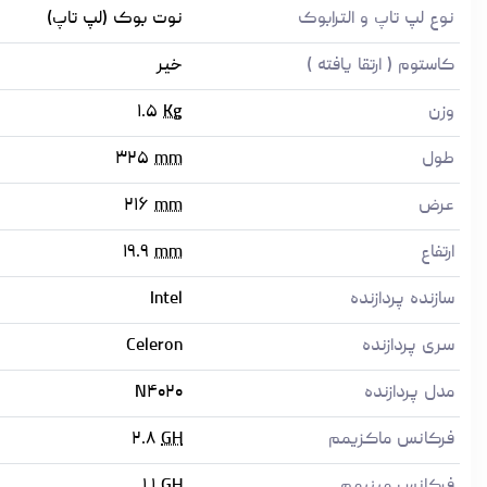
نوع لپ تاپ و الترابوک
نوت بوک (لپ تاپ)
کاستوم ( ارتقا یافته )
خیر
وزن
Kg
۱.۵
طول
mm
۳۲۵
عرض
mm
۲۱۶
ارتفاع
mm
۱۹.۹
سازنده پردازنده
Intel
سری پردازنده
Celeron
مدل پردازنده
N۴۰۲۰
فرکانس ماکزیمم
GH
۲.۸