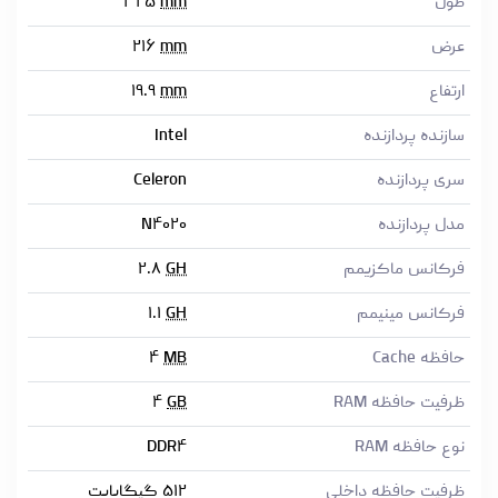
طول
mm
۳۲۵
عرض
mm
۲۱۶
ارتفاع
mm
۱۹.۹
سازنده پردازنده
Intel
سری پردازنده
Celeron
مدل پردازنده
N۴۰۲۰
فرکانس ماکزیمم
GH
۲.۸
فرکانس مینیمم
GH
۱.۱
حافظه Cache
MB
۴
ظرفیت حافظه RAM
GB
۴
نوع حافظه RAM
DDR۴
ظرفیت حافظه داخلی
۵۱۲ گیگابایت