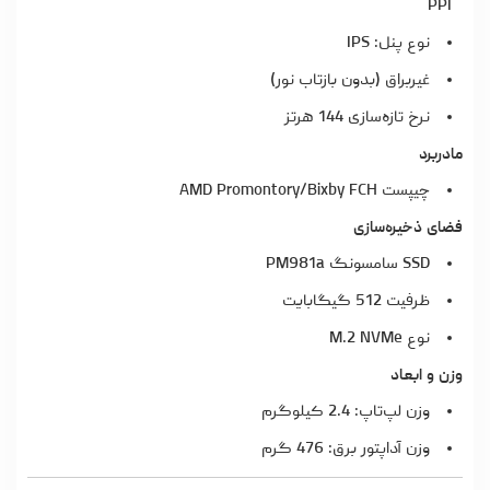
PPI
نوع پنل: IPS
غیربراق (بدون بازتاب نور)
نرخ تازه‌سازی 144 هرتز
مادربرد
چیپست AMD Promontory/Bixby FCH
فضای ذخیره‌سازی
SSD سامسونگ PM981a
ظرفیت 512 گیگابایت
نوع M.2 NVMe
وزن و ابعاد
وزن لپ‌تاپ: 2.4 کیلوگرم
وزن آداپتور برق: 476 گرم