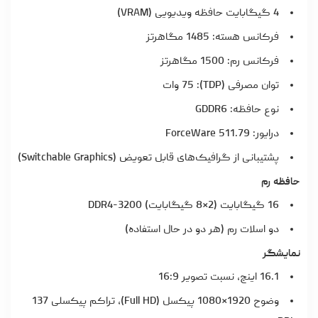
4 گیگابایت حافظه ویدیویی (VRAM)
فرکانس هسته: 1485 مگاهرتز
فرکانس رم: 1500 مگاهرتز
توان مصرفی (TDP): 75 وات
نوع حافظه: GDDR6
درایور: ForceWare 511.79
پشتیبانی از گرافیک‌های قابل تعویض (Switchable Graphics)
حافظه رم
16 گیگابایت (2×8 گیگابایت) DDR4-3200
دو اسلات رم (هر دو در حال استفاده)
نمایشگر
16.1 اینچ، نسبت تصویر 16:9
وضوح 1920×1080 پیکسل (Full HD)، تراکم پیکسلی 137