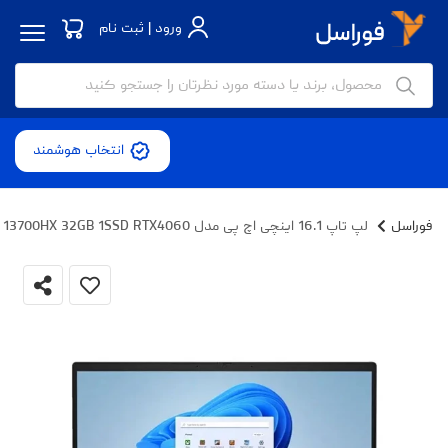
ورود | ثبت نام
انتخاب هوشمند
فوراسل
لپ تاپ 16.1 اینچی اچ‌ پی مدل Victus 16-R0073CL-i7 13700HX 32GB 1SSD RTX4060