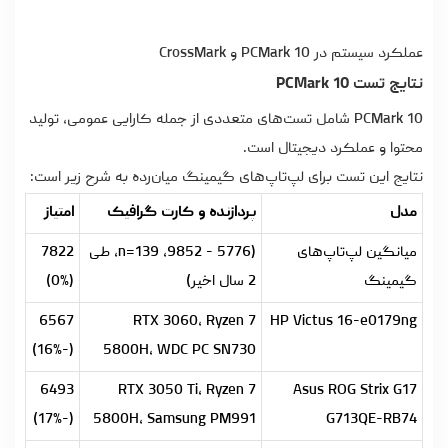
عملکرد سیستم در PCMark 10 و CrossMark
نتایج تست PCMark 10
PCMark 10 شامل تست‌های متعددی از جمله کارایی عمومی، تولید
محتوا و عملکرد دیجیتال است.
نتایج این تست برای لپ‌تاپ‌های گیمینگ میان‌رده به شرح زیر است:
مدل
پردازنده و کارت گرافیک
امتیاز
میانگین لپ‌تاپ‌های
(5776 - 9852، n=139، طی
7822
گیمینگ
2 سال اخیر)
(0%)
6567
RTX 3060، Ryzen 7
HP Victus 16-e0179ng
(-16%)
5800H، WDC PC SN730
6493
RTX 3050 Ti، Ryzen 7
Asus ROG Strix G17
(-17%)
5800H، Samsung PM991
G713QE-RB74