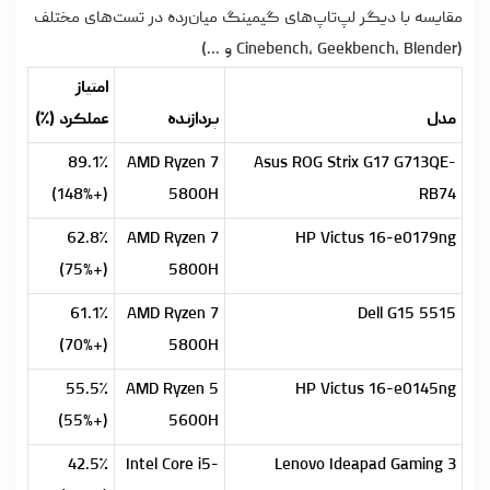
مقایسه با دیگر لپ‌تاپ‌های گیمینگ میان‌رده در تست‌های مختلف
(Cinebench، Geekbench، Blender و ...)
امتیاز
مدل
پردازنده
عملکرد (٪)
89.1٪
AMD Ryzen 7
Asus ROG Strix G17 G713QE-
(+148%)
5800H
RB74
62.8٪
AMD Ryzen 7
HP Victus 16-e0179ng
(+75%)
5800H
61.1٪
AMD Ryzen 7
Dell G15 5515
(+70%)
5800H
55.5٪
AMD Ryzen 5
HP Victus 16-e0145ng
(+55%)
5600H
42.5٪
Intel Core i5-
Lenovo Ideapad Gaming 3