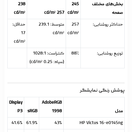
بخش‌های مختلف
245
238
صفحه
cd/m²
257 cd/m²
cd/m²
حداکثر روشنایی:
257
متوسط: 239.1
حداقل:
17
cd/m²
cd/m²
cd/m²
توزیع روشنایی:
88٪
کنتراست: 1028:1
(سیاه: 0.25 cd/m²)
پوشش رنگی نمایشگر
Display
AdobeRGB
مدل
1998
sRGB
P3
41.6%
61.9%
43%
HP Victus 16-e0145ng