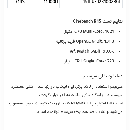
(+18%)
11300H
15IHU-82K1002RGE
نتایج تست Cinebench R15
CPU Multi-Core: 1621 امتیاز
OpenGL 64Bit: 131.3 فریم‌برثانیه
Ref. Match 64Bit: 99.6٪
CPU Single-Core: 223 امتیاز
عملکرد کلی سیستم
علی‌رغم استفاده از SSD برتر، این لپ‌تاپ در رتبه‌بندی کلی عملکرد
سیستم در جایگاه یکی مانده به آخر قرار گرفت.
اما 6076 امتیاز در PCMark 10 همچنان یک نتیجه‌ی خوب محسوب
می‌شود و نشان‌دهنده‌ی یک سیستم توانمند است.