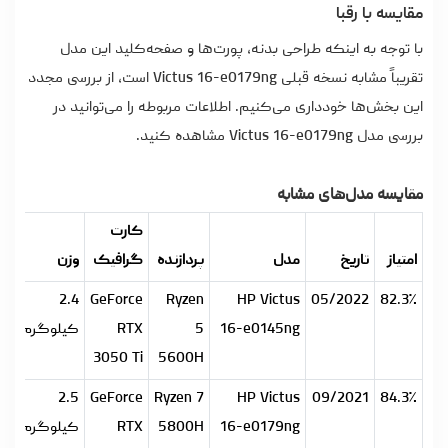
مقایسه با رقبا
با توجه به اینکه طراحی بدنه، پورت‌ها و صفحه‌کلید این مدل
تقریباً مشابه نسخه قبلی Victus 16-e0179ng است، از بررسی مجدد
این بخش‌ها خودداری می‌کنیم. اطلاعات مربوطه را می‌توانید در
بررسی مدل Victus 16-e0179ng مشاهده کنید.
مقایسه مدل‌های مشابه
کارت
امتیاز
تاریخ
مدل
پردازنده
گرافیک
وزن
ضخ
.5
2.4
GeForce
Ryzen
HP Victus
05/2022
82.3٪
16-e0145ng
5
RTX
کیلوگرم
می
3050 Ti
5600H
.5
2.5
GeForce
Ryzen 7
HP Victus
09/2021
84.3٪
16-e0179ng
5800H
RTX
کیلوگرم
می