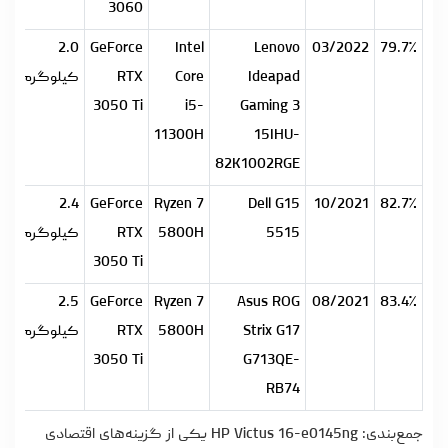
3060
.2
2.0
GeForce
Intel
Lenovo
03/2022
79.7٪
Ideapad
Core
RTX
کیلوگرم
می
3050 Ti
i5-
Gaming 3
11300H
15IHU-
82K1002RGE
.9
2.4
GeForce
Ryzen 7
Dell G15
10/2021
82.7٪
5515
5800H
RTX
کیلوگرم
می
3050 Ti
.6
2.5
GeForce
Ryzen 7
Asus ROG
08/2021
83.4٪
Strix G17
5800H
RTX
کیلوگرم
می
3050 Ti
G713QE-
RB74
جمع‌بندی: HP Victus 16-e0145ng یکی از گزینه‌های اقتصادی