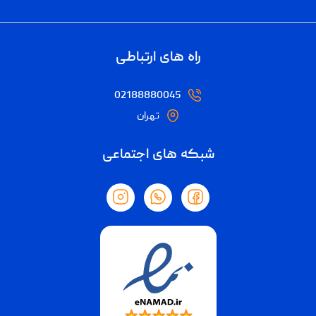
راه های ارتباطی
02188880045
تهران
شبکه های اجتماعی