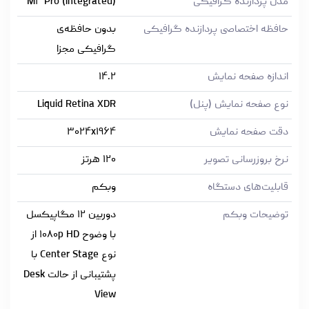
مدل پردازنده گرافیکی
M۴ Pro (integrated)
حافظه اختصاصی پردازنده گرافیکی
بدون حافظه‌ی
گرافیکی مجزا
اندازه صفحه نمایش
۱۴.۲
نوع صفحه نمایش (پنل)
Liquid Retina XDR
دقت صفحه نمایش
۳۰۲۴x۱۹۶۴
نرخ بروزرسانی تصویر
۱۲۰ هرتز
قابلیت‌های دستگاه
وبکم
توضیحات وبکم
دوربین ۱۲ مگاپیکسل
با وضوح ۱۰۸۰p HD از
نوع Center Stage با
پشتیبانی از حالت Desk
View