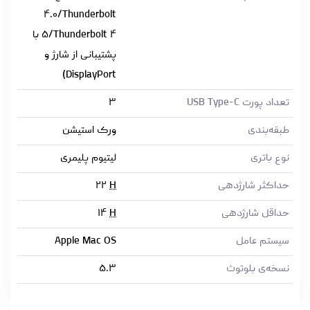
۴.۰/Thunderbolt
۵/Thunderbolt ۴ با
پشتیبانی از شارژ و
DisplayPort)
تعداد پورت USB Type-C
۳
طبقه‌بندی
ورک استیشن
نوع باتری
لیتیوم پلیمری
حداکثر شارژدهی
H
۲۲
حداقل شارژدهی
H
۱۴
سیستم عامل
Apple Mac OS
نسخه‌ی بلوتوث
۵.۳