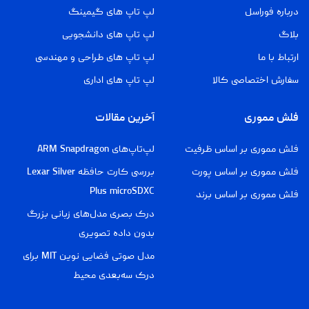
درباره فوراسل
لپ تاپ های گیمینگ
بلاگ
لپ تاپ های دانشجویی
ارتباط با ما
لپ تاپ های طراحی و مهندسی
سفارش اختصاصی کالا
لپ تاپ های اداری
فلش مموری
آخرین مقالات
فلش مموری بر اساس ظرفیت
لپ‌تاپ‌های ARM Snapdragon
فلش مموری بر اساس پورت
بررسی کارت حافظه Lexar Silver
Plus microSDXC
فلش مموری بر اساس برند
درک بصری مدل‌های زبانی بزرگ
بدون داده تصویری
مدل صوتی فضایی نوین MIT برای
درک سه‌بعدی محیط