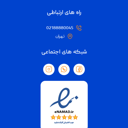
راه های ارتباطی
02188880045
تهران
شبکه های اجتماعی