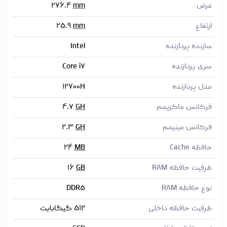
عرض
mm
۲۷۶.۴
ارتفاع
mm
۲۵.۹
سازنده پردازنده
Intel
سری پردازنده
Core i۷
مدل پردازنده
۱۲۷۰۰H
فرکانس ماکزیمم
GH
۴.۷
فرکانس مینیمم
GH
۲.۳
حافظه Cache
MB
۲۴
ظرفیت حافظه RAM
GB
۱۶
نوع حافظه RAM
DDR۵
ظرفیت حافظه داخلی
۵۱۲ گیگابایت