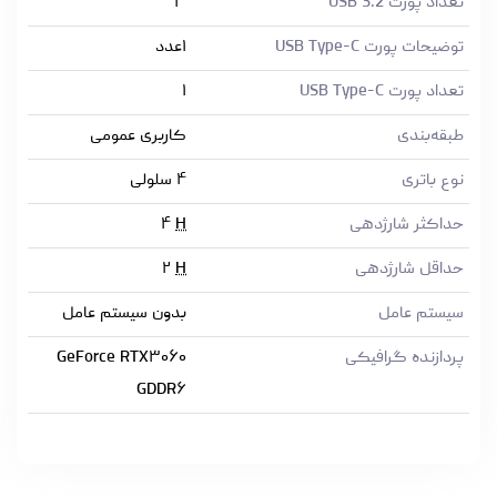
تعداد پورت USB 3.2
۳
توضیحات پورت USB Type-C
۱عدد
تعداد پورت USB Type-C
۱
طبقه‌بندی
کاربری عمومی
نوع باتری
۴ سلولی
حداکثر شارژدهی
H
۴
حداقل شارژدهی
H
۲
سیستم عامل
بدون سیستم عامل
پردازنده گرافیکی
GeForce RTX۳۰۶۰
GDDR۶