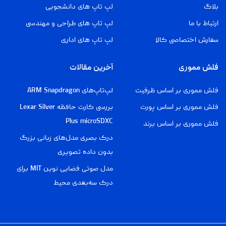
بلاگ
لپ تاپ های دانشجویی
ارتباط با ما
لپ تاپ های طراحی و مهندسی
سفارش اختصاصی کالا
لپ تاپ های اداری
فلش مموری
آخرین مقالات
فلش مموری بر اساس ظرفیت
لپ‌تاپ‌های ARM Snapdragon
فلش مموری بر اساس پورت
بررسی کارت حافظه Lexar Silver
Plus microSDXC
فلش مموری بر اساس برند
درک بصری مدل‌های زبانی بزرگ
بدون داده تصویری
مدل صوتی فضایی نوین MIT برای
درک سه‌بعدی محیط