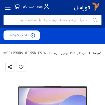
ورود | ثبت نام
انتخاب هوشمند
فوراسل
لپ تاپ 15.6 اینچی لنوو مدل IdeaPad Slim 3 15IRU8-i7 13620H-16GB LPDDR5-1TB SSD-IPS-W - کاستوم شده