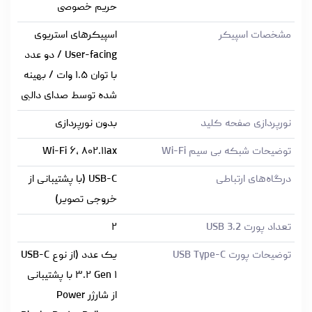
حریم خصوصی
مشخصات اسپیکر
اسپیکرهای استریوی
User-facing / دو عدد
با توان ۱.۵ وات / بهینه
شده توسط صدای دالبی
نورپردازی صفحه کلید
بدون نورپردازی
توضیحات شبکه بی سیم Wi-Fi
Wi-Fi ۶, ۸۰۲.۱۱ax
درگاه‌های ارتباطی
USB-C (با پشتیبانی از
خروجی تصویر)
تعداد پورت USB 3.2
۲
توضیحات پورت USB Type-C
یک عدد (از نوع USB-C
۳.۲ Gen ۱ با پشتیبانی
از شارژر Power