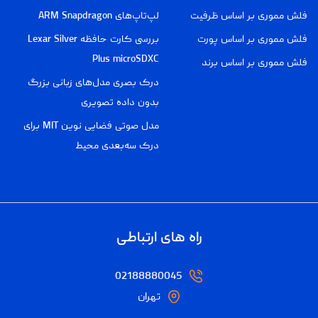
فلش مموری بر اساس ظرفیت
لپ‌تاپ‌های ARM Snapdragon
فلش مموری بر اساس پورت
بررسی کارت حافظه Lexar Silver
Plus microSDXC
فلش مموری بر اساس برند
درک بصری مدل‌های زبانی بزرگ
بدون داده تصویری
مدل صوتی فضایی نوین MIT برای
درک سه‌بعدی محیط
راه های ارتباطی
02188880045
تهران